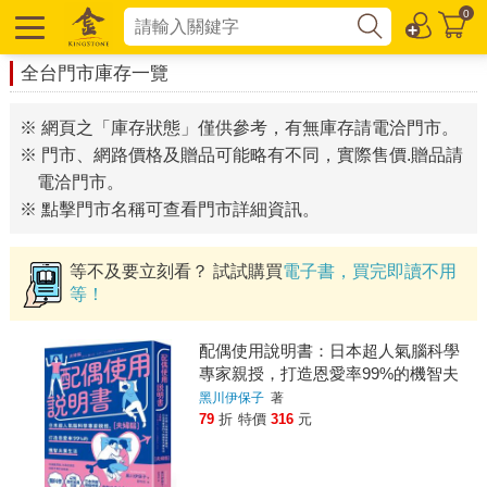
0
全台門市庫存一覽
※ 網頁之「庫存狀態」僅供參考，有無庫存請電洽門市。
※ 門市、網路價格及贈品可能略有不同，實際售價.贈品請
電洽門市。
※ 點擊門市名稱可查看門市詳細資訊。
等不及要立刻看？ 試試購買
電子書，買完即讀不用
等！
配偶使用說明書：日本超人氣腦科學
專家親授，打造恩愛率99%的機智夫
妻生活【夫婦腦】【暢銷紀念版】
黑川伊保子
著
79
折
特價
316
元