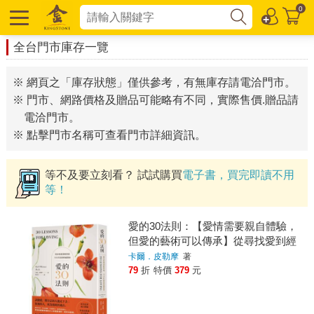
0
全台門市庫存一覽
※ 網頁之「庫存狀態」僅供參考，有無庫存請電洽門市。
※ 門市、網路價格及贈品可能略有不同，實際售價.贈品請
電洽門市。
※ 點擊門市名稱可查看門市詳細資訊。
等不及要立刻看？ 試試購買
電子書，買完即讀不用
等！
愛的30法則：【愛情需要親自體驗，
但愛的藝術可以傳承】從尋找愛到經
營愛，全方位浪漫相處指南
卡爾．皮勒摩
著
79
折
特價
379
元