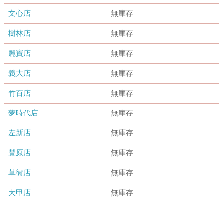
文心店
無庫存
樹林店
無庫存
麗寶店
無庫存
義大店
無庫存
竹百店
無庫存
夢時代店
無庫存
左新店
無庫存
豐原店
無庫存
草衙店
無庫存
大甲店
無庫存