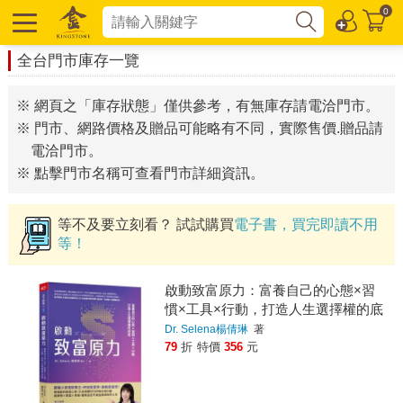
0
全台門市庫存一覽
※ 網頁之「庫存狀態」僅供參考，有無庫存請電洽門市。
※ 門市、網路價格及贈品可能略有不同，實際售價.贈品請
電洽門市。
※ 點擊門市名稱可查看門市詳細資訊。
等不及要立刻看？ 試試購買
電子書，買完即讀不用
等！
啟動致富原力：富養自己的心態×習
慣×工具×行動，打造人生選擇權的底
氣
Dr. Selena楊倩琳
著
79
折
特價
356
元