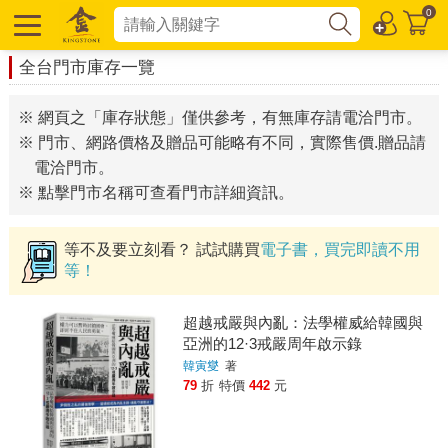
0
全台門市庫存一覽
※ 網頁之「庫存狀態」僅供參考，有無庫存請電洽門市。
※ 門市、網路價格及贈品可能略有不同，實際售價.贈品請
電洽門市。
※ 點擊門市名稱可查看門市詳細資訊。
等不及要立刻看？ 試試購買
電子書，買完即讀不用
等！
超越戒嚴與內亂：法學權威給韓國與
亞洲的12·3戒嚴周年啟示錄
韓寅燮
著
79
折
特價
442
元