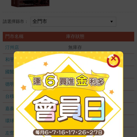
請選擇縣市：
門市名稱
庫存狀態
汀州店
無庫存
和平店
無庫存
國醫加盟店
無庫存
德明加盟店
無庫存
台積店
無庫存
嘉義耐斯店
無庫存
環球店
無庫存
左營店
無庫存