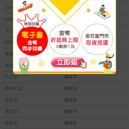
台中秀泰店
無庫存
內湖大潤發
無庫存
文心店
無庫存
樹林店
無庫存
麗寶店
無庫存
義大店
無庫存
竹百店
無庫存
夢時代店
無庫存
左新店
無庫存
豐原店
無庫存
草衙店
無庫存