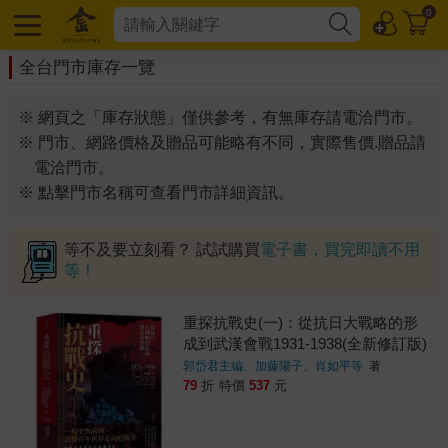
0
全台門市庫存一覽
※ 網頁之「庫存狀態」僅供參考，有無庫存請電洽門市。
※ 門市、網路價格及贈品可能略有不同，實際售價.贈品請
電洽門市。
※ 點擊門市名稱可查看門市詳細資訊。
等不及要立刻看？ 試試購買
電子書，買完即讀不用
等！
重探抗戰史(一)：從抗日大戰略的形
成到武漢會戰1931-1938(全新修訂版)
郭岱君主編、加藤陽子、肖如平等
著
79
折
特價
537
元