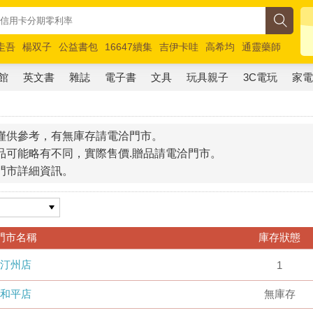
圭吾
楊双子
公益書包
16647續集
吉伊卡哇
高希均
通靈藥師
路邊攤新作
馬斯克
玩具總動員5
超慢跑
館
英文書
雜誌
電子書
文具
玩具親子
3C電玩
家
僅供參考，有無庫存請電洽門市。
品可能略有不同，實際售價.贈品請電洽門市。
門市詳細資訊。
門市名稱
庫存狀態
汀州店
1
和平店
無庫存