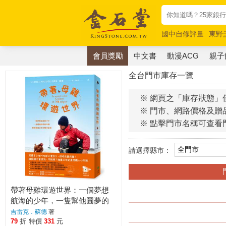
國中自修評量
東野
唯紅花綻放
奧德賽
會員獎勵
中文書
動漫ACG
親子
全台門市庫存一覽
※ 網頁之「庫存狀態」
※ 門市、網路價格及贈
※ 點擊門市名稱可查看
請選擇縣市：
帶著母雞環遊世界：一個夢想
航海的少年，一隻幫他圓夢的
母雞，歷經絕地求生的驚奇旅
吉雷克．蘇德
著
程(內附實景拍攝全彩圖)
79
折
特價
331
元