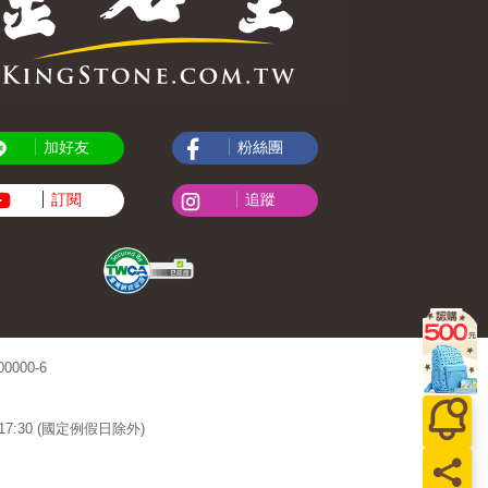
加好友
粉絲團
訂閱
追蹤
000-6
~17:30 (國定例假日除外)