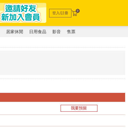
0
登入/註冊
電
居家休閒
日用食品
影音
售票
我要預留