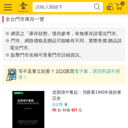
0
全台門市庫存一覽
※ 網頁之「庫存狀態」僅供參考，有無庫存請電洽門市。
※ 門市、網路價格及贈品可能略有不同，實際售價.贈品請
電洽門市。
※ 點擊門市名稱可查看門市詳細資訊。
等不及要立刻看？ 試試購買
電子書，買完即讀不用
等！
從困境中奮起：另眼看1945年後的東
亞史
呂正理
著
95
折
特價
427
元