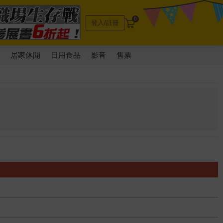
0
登入/註冊
電
居家休閒
日用食品
影音
售票