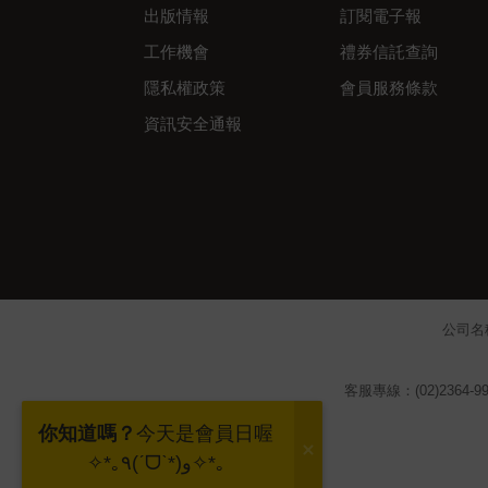
出版情報
訂閱電子報
工作機會
禮券信託查詢
隱私權政策
會員服務條款
資訊安全通報
公司名
客服專線：(02)2364-99
你知道嗎？
今天是會員日喔
✧*｡٩(ˊᗜˋ*)و✧*｡