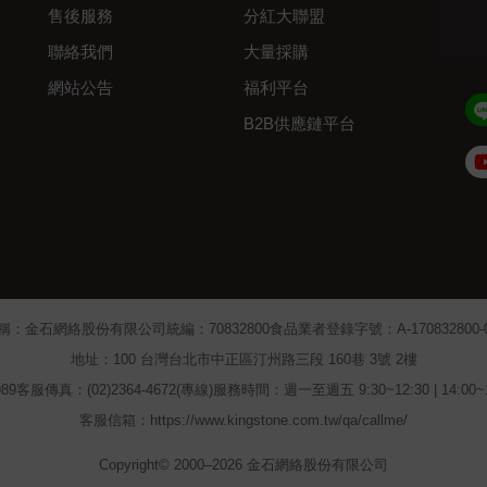
售後服務
分紅大聯盟
聯絡我們
大量採購
網站公告
福利平台
B2B供應鏈平台
Admin
稱：金石網絡股份有限公司
統編：70832800
食品業者登錄字號：A-170832800-00
地址：100 台灣台北市中正區汀州路三段 160巷 3號 2樓
89
客服傳真：(02)2364-4672(專線)
服務時間：週一至週五 9:30~12:30 | 14:00
客服信箱：https://www.kingstone.com.tw/qa/callme/
Copyright© 2000–2026 金石網絡股份有限公司