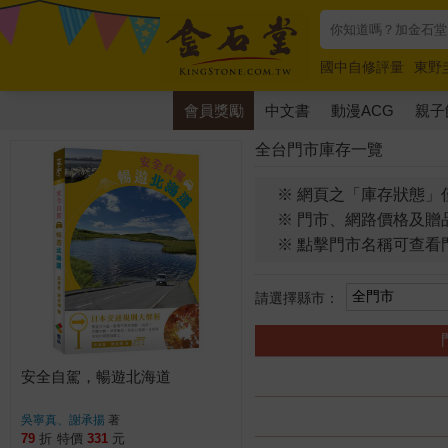
國中自修評量
東野
唯紅花綻放
奧德賽
會員獎勵
中文書
動漫ACG
親子
全台門市庫存一覽
※ 網頁之「庫存狀態」
※ 門市、網路價格及贈
※ 點擊門市名稱可查看
請選擇縣市：
安全自駕，暢遊北海道
吳寧真、謝承揚
著
79
折
特價
331
元