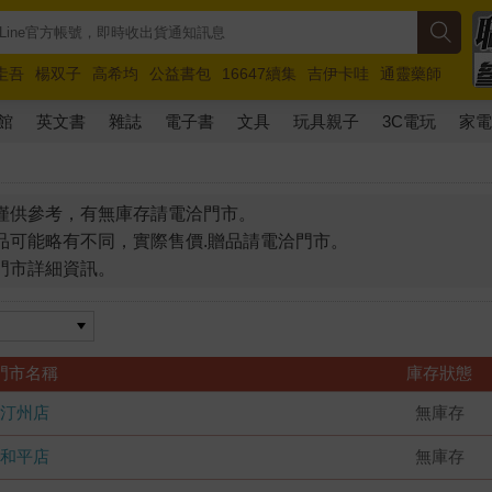
圭吾
楊双子
高希均
公益書包
16647續集
吉伊卡哇
通靈藥師
路邊攤新作
馬斯克
玩具總動員5
超慢跑
館
英文書
雜誌
電子書
文具
玩具親子
3C電玩
家
僅供參考，有無庫存請電洽門市。
品可能略有不同，實際售價.贈品請電洽門市。
門市詳細資訊。
門市名稱
庫存狀態
汀州店
無庫存
和平店
無庫存