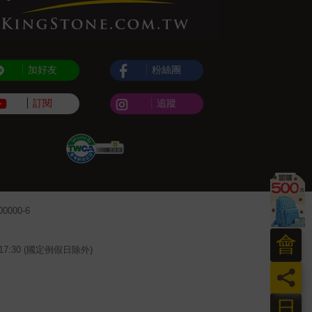
加好友
粉絲團
訂閱
追蹤
000-6
會
~17:30 (國定例假日除外)
員
日