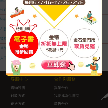
竹百店
無庫存
夢時代店
無庫存
左新店
無庫存
豐原店
無庫存
草衙店
無庫存
大甲店
無庫存
客服中心
合作與服務
購物說明
異業合作
付款方式
我要成為供應商
寄送方式
廣告合作