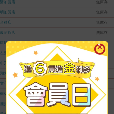
國醫加盟店
無庫存
德明加盟店
無庫存
台積店
無庫存
嘉義耐斯店
無庫存
環球店
無庫存
左營店
無庫存
台中秀泰店
無庫存
內湖大潤發
無庫存
文心店
無庫存
樹林店
無庫存
麗寶店
無庫存
義大店
無庫存