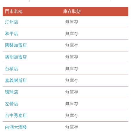
門市名稱
庫存狀態
汀州店
無庫存
和平店
無庫存
國醫加盟店
無庫存
德明加盟店
無庫存
台積店
無庫存
嘉義耐斯店
無庫存
環球店
無庫存
左營店
無庫存
台中秀泰店
無庫存
內湖大潤發
無庫存