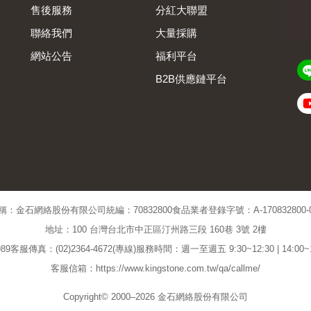
售後服務
分紅大聯盟
聯絡我們
大量採購
網站公告
福利平台
B2B供應鏈平台
Admin
稱：金石網絡股份有限公司
統編：70832800
食品業者登錄字號：A-170832800-00
地址：100 台灣台北市中正區汀州路三段 160巷 3號 2樓
89
客服傳真：(02)2364-4672(專線)
服務時間：週一至週五 9:30~12:30 | 14:00
客服信箱：https://www.kingstone.com.tw/qa/callme/
Copyright© 2000–2026 金石網絡股份有限公司