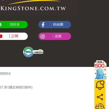
加好友
粉絲團
訂閱
追蹤
000-6
~17:30 (國定例假日除外)