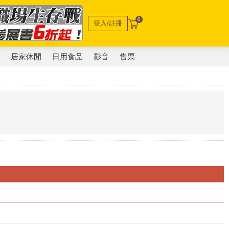
0
登入/註冊
電
居家休閒
日用食品
影音
售票