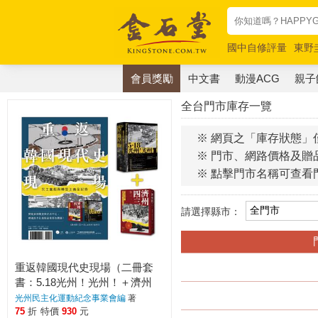
國中自修評量
東野
唯紅花綻放
奧德賽
會員獎勵
中文書
動漫ACG
親子
全台門市庫存一覽
※ 網頁之「庫存狀態」
※ 門市、網路價格及贈
※ 點擊門市名稱可查看
請選擇縣市：
重返韓國現代史現場（二冊套
書：5.18光州！光州！＋濟州
四．三）
光州民主化運動紀念事業會編
著
75
折
特價
930
元