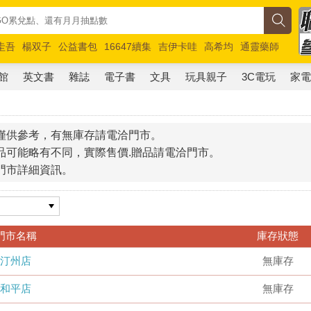
圭吾
楊双子
公益書包
16647續集
吉伊卡哇
高希均
通靈藥師
路邊攤新作
馬斯克
玩具總動員5
超慢跑
館
英文書
雜誌
電子書
文具
玩具親子
3C電玩
家
僅供參考，有無庫存請電洽門市。
品可能略有不同，實際售價.贈品請電洽門市。
門市詳細資訊。
門市名稱
庫存狀態
汀州店
無庫存
和平店
無庫存