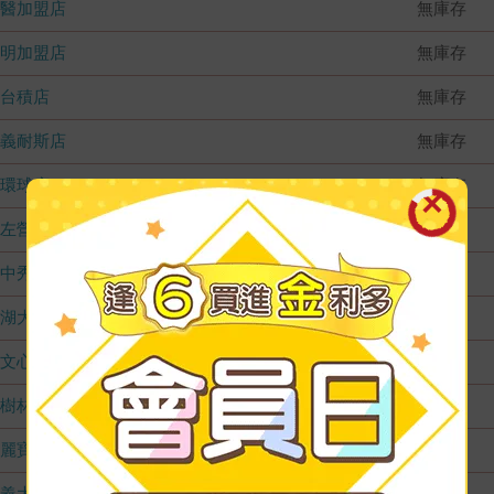
國醫加盟店
無庫存
德明加盟店
無庫存
台積店
無庫存
嘉義耐斯店
無庫存
環球店
無庫存
左營店
無庫存
台中秀泰店
無庫存
內湖大潤發
無庫存
文心店
無庫存
樹林店
無庫存
麗寶店
無庫存
義大店
無庫存