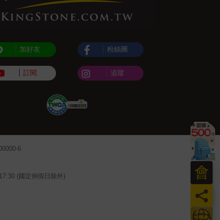
加好友
粉絲團
訂閱
追蹤
000-6
會
~17:30 (國定例假日除外)
員
日