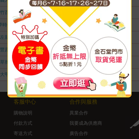
竹百店
無庫存
夢時代店
無庫存
左新店
無庫存
豐原店
無庫存
草衙店
無庫存
大甲店
無庫存
客服中心
合作與服務
購物說明
異業合作
付款方式
我要成為供應商
寄送方式
廣告合作