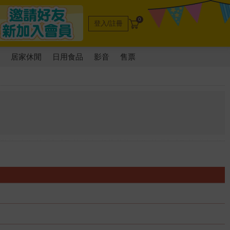
0
登入/註冊
電
居家休閒
日用食品
影音
售票