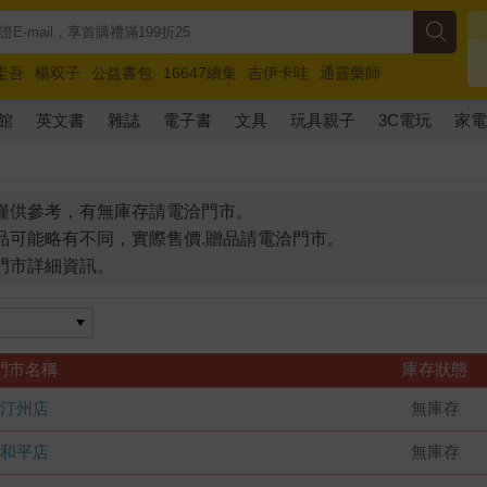
圭吾
楊双子
公益書包
16647續集
吉伊卡哇
通靈藥師
路邊攤新作
馬斯克
玩具總動員5
超慢跑
館
英文書
雜誌
電子書
文具
玩具親子
3C電玩
家
僅供參考，有無庫存請電洽門市。
品可能略有不同，實際售價.贈品請電洽門市。
門市詳細資訊。
門市名稱
庫存狀態
汀州店
無庫存
和平店
無庫存