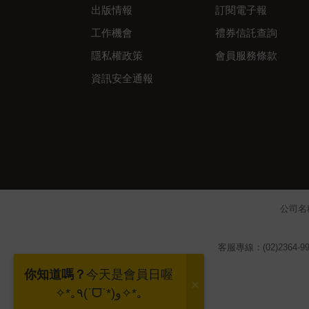
出版情報
訂閱電子報
工作機會
禮券信託查詢
隱私權政策
會員服務條款
資訊安全通報
公司名
客服專線：(02)2364-99
你知道嗎？
今天是會員日喔
✧*｡٩(ˊᗜˋ*)و✧*｡