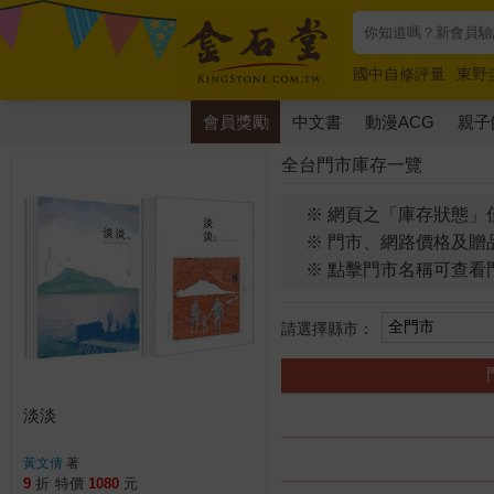
國中自修評量
東野
唯紅花綻放
奧德賽
會員獎勵
中文書
動漫ACG
親子
全台門市庫存一覽
※ 網頁之「庫存狀態」
※ 門市、網路價格及贈
※ 點擊門市名稱可查看
請選擇縣市：
淡淡
黃文倩
著
9
折
特價
1080
元