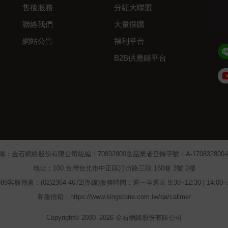
售後服務
分紅大聯盟
聯絡我們
大量採購
網站公告
福利平台
B2B供應鏈平台
Admin
稱：金石網絡股份有限公司
統編：70832800
食品業者登錄字號：A-170832800-00
地址：100 台灣台北市中正區汀州路三段 160巷 3號 2樓
89
客服傳真：(02)2364-4672(專線)
服務時間：週一至週五 9:30~12:30 | 14:00
客服信箱：https://www.kingstone.com.tw/qa/callme/
Copyright© 2000–2026 金石網絡股份有限公司