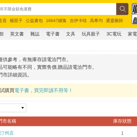
圭吾
楊双子
公益書包
16647續集
吉伊卡哇
高希均
通靈藥師
路邊攤新作
馬斯克
玩具總動員5
超慢跑
館
英文書
雜誌
電子書
文具
玩具親子
3C電玩
家
僅供參考，有無庫存請電洽門市。
品可能略有不同，實際售價.贈品請電洽門市。
門市詳細資訊。
試試購買
電子書，買完即讀不用等！
門市名稱
庫存狀態
汀州店
1