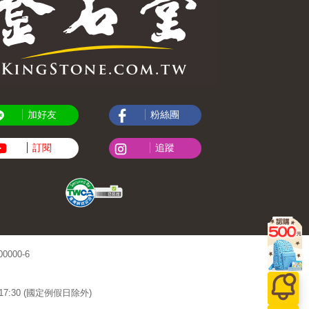
加好友
粉絲團
訂閱
追蹤
000-6
~17:30 (國定例假日除外)