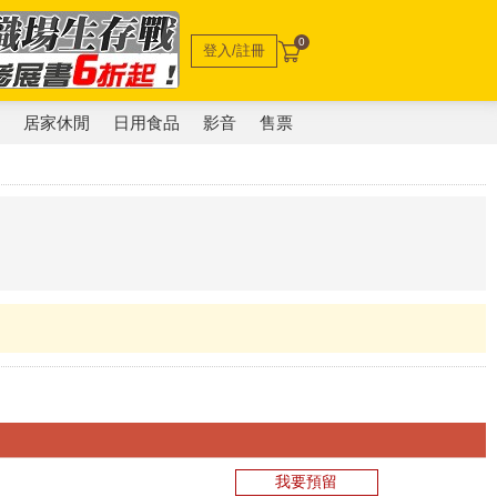
0
登入/註冊
電
居家休閒
日用食品
影音
售票
我要預留