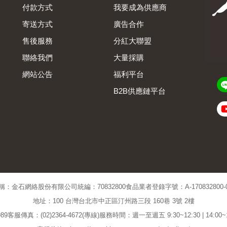
付款方式
我要成為供應商
寄送方式
廣告合作
售後服務
分紅大聯盟
聯絡我們
大量採購
網站公告
福利平台
B2B供應鏈平台
Admin
稱：金石網絡股份有限公司
統編：70832800
食品業者登錄字號：A-170832800-00
地址：100 台灣台北市中正區汀州路三段 160巷 3號 2樓
89
客服傳真：(02)2364-4672(專線)
服務時間：週一至週五 9:30~12:30 | 14:00