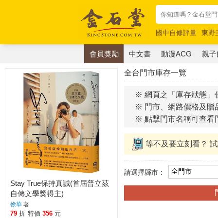
國中自修評量
東野
唯紅花綻放
奧德賽
會員獎勵
中文書
動漫ACG
親子
全台門市庫存一覽
※ 網頁之「庫存狀態」
※ 門市、網路價格及贈
※ 點擊門市名稱可查看
等不及要立刻看？ 
請選擇縣市：
Stay True保持真誠(首屆普立茲
自傳文學獎得主)
徐華
著
79
折
特價
356
元