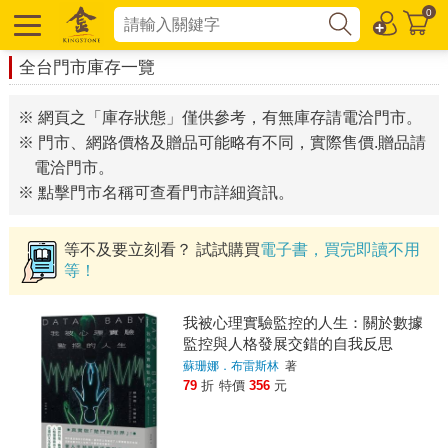
0
全台門市庫存一覽
※ 網頁之「庫存狀態」僅供參考，有無庫存請電洽門市。
※ 門市、網路價格及贈品可能略有不同，實際售價.贈品請
電洽門市。
※ 點擊門市名稱可查看門市詳細資訊。
等不及要立刻看？ 試試購買
電子書，買完即讀不用
等！
我被心理實驗監控的人生：關於數據
監控與人格發展交錯的自我反思
蘇珊娜．布雷斯林
著
79
折
特價
356
元