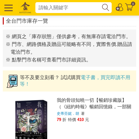
0
全台門市庫存一覽
※ 網頁之「庫存狀態」僅供參考，有無庫存請電洽門市。
※ 門市、網路價格及贈品可能略有不同，實際售價.贈品請
電洽門市。
※ 點擊門市名稱可查看門市詳細資訊。
等不及要立刻看？ 試試購買
電子書，買完即讀不用
等！
我的骨頭知曉一切【暢銷珍藏版】
（《紐約時報》暢銷回憶錄，一部關
於創傷與修復的真實故事）
史蒂芬妮．胡
著
79
折
特價
410
元