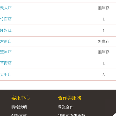
義大店
無庫存
竹百店
1
夢時代店
1
左新店
無庫存
豐原店
無庫存
草衙店
1
大甲店
3
客服中心
合作與服務
購物說明
異業合作
付款方式
我要成為供應商