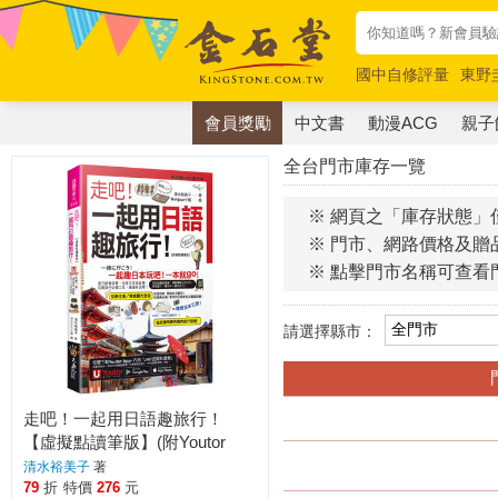
國中自修評量
東野
唯紅花綻放
奧德賽
會員獎勵
中文書
動漫ACG
親子
全台門市庫存一覽
※ 網頁之「庫存狀態」
※ 門市、網路價格及贈
※ 點擊門市名稱可查看
請選擇縣市：
走吧！一起用日語趣旅行！
【虛擬點讀筆版】(附Youtor
App內含「VRP虛擬點讀筆」＋
清水裕美子
著
防水書套)
79
折
特價
276
元