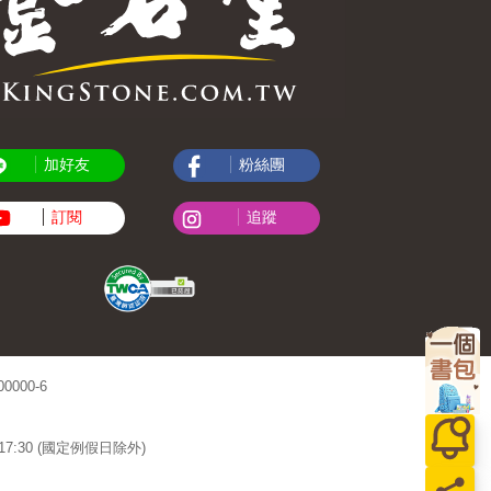
加好友
粉絲團
訂閱
追蹤
000-6
~17:30 (國定例假日除外)