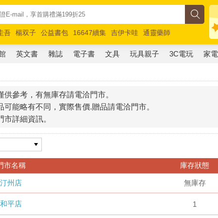
圭吾
楊双子
公益書包
16647續集
吉伊卡哇
通靈藥師
路邊攤新作
馬斯克
玩具總動員5
超慢跑
館
英文書
雜誌
電子書
文具
玩具親子
3C電玩
家
僅供參考，有無庫存請電洽門市。
品可能略有不同，實際售價.贈品請電洽門市。
門市詳細資訊。
門市名稱
庫存狀態
汀州店
無庫存
和平店
1