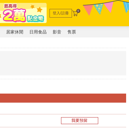
0
登入/註冊
電
居家休閒
日用食品
影音
售票
我要預留