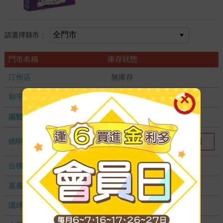
請選擇縣市：
門市名稱
庫存狀態
汀州店
無庫存
和平店
無庫存
國醫加盟店
無庫存
德明加盟店
我要預留
1
台積店
無庫存
嘉義耐斯店
無庫存
環球店
無庫存