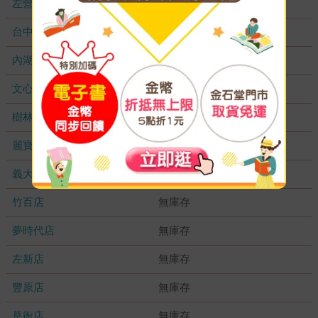
左營店
無庫存
台中秀泰店
無庫存
內湖大潤發
無庫存
文心店
無庫存
樹林店
無庫存
麗寶店
無庫存
義大店
無庫存
竹百店
無庫存
夢時代店
無庫存
左新店
無庫存
豐原店
無庫存
草衙店
無庫存