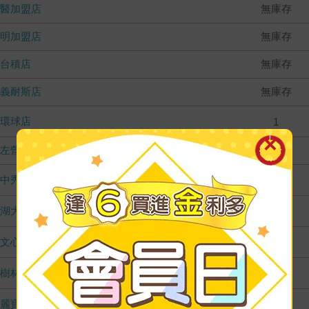
國醫加盟店
無庫存
德明加盟店
無庫存
台積店
無庫存
嘉義耐斯店
無庫存
環球店
1
左營店
無庫存
台中秀泰店
1
內湖大潤發
1
文心店
1
樹林店
1
麗寶店
1