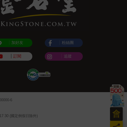
加好友
粉絲團
訂閱
追蹤
000-6
會
~17:30 (國定例假日除外)
員