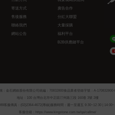
寄送方式
廣告合作
售後服務
分紅大聯盟
聯絡我們
大量採購
網站公告
福利平台
B2B供應鏈平台
Admin
稱：金石網絡股份有限公司
統編：70832800
食品業者登錄字號：A-170832800-00
地址：100 台灣台北市中正區汀州路三段 160巷 3號 2樓
89
客服傳真：(02)2364-4672(專線)
服務時間：週一至週五 9:30~12:30 | 14:00
客服信箱：https://www.kingstone.com.tw/qa/callme/