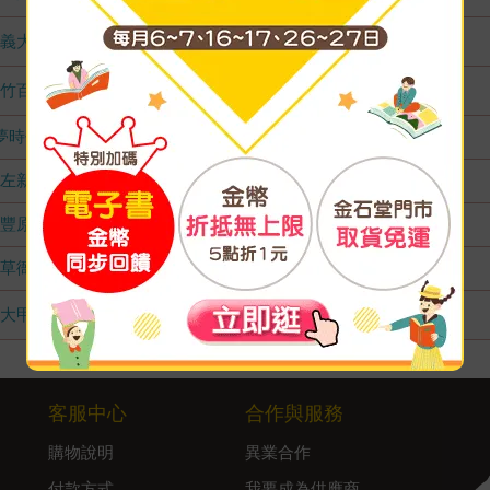
義大店
1
竹百店
1
夢時代店
無庫存
左新店
無庫存
豐原店
無庫存
草衙店
無庫存
大甲店
1
客服中心
合作與服務
購物說明
異業合作
付款方式
我要成為供應商