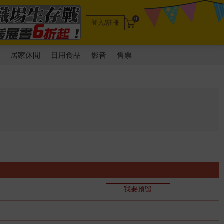
0
登入/註冊
電
居家休閒
日用食品
影音
售票
我要預留