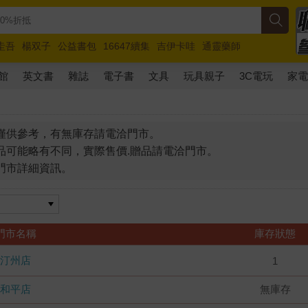
圭吾
楊双子
公益書包
16647續集
吉伊卡哇
通靈藥師
路邊攤新作
馬斯克
玩具總動員5
超慢跑
館
英文書
雜誌
電子書
文具
玩具親子
3C電玩
家
僅供參考，有無庫存請電洽門市。
品可能略有不同，實際售價.贈品請電洽門市。
門市詳細資訊。
門市名稱
庫存狀態
汀州店
1
和平店
無庫存