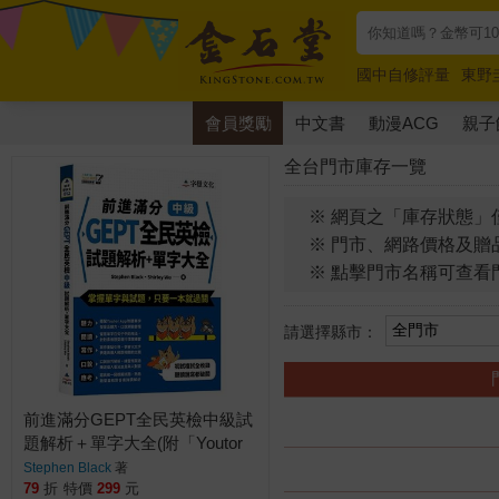
國中自修評量
東野
唯紅花綻放
奧德賽
會員獎勵
中文書
動漫ACG
親子
全台門市庫存一覽
※ 網頁之「庫存狀態」
※ 門市、網路價格及贈
※ 點擊門市名稱可查看
請選擇縣市：
前進滿分GEPT全民英檢中級試
題解析＋單字大全(附「Youtor
App」內含VRP虛擬點讀筆)
Stephen Black
著
79
折
特價
299
元