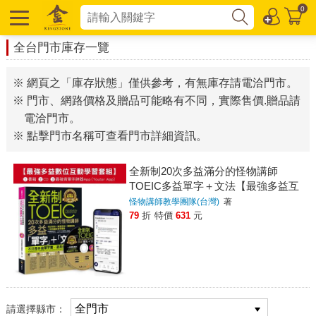
0
全台門市庫存一覽
※ 網頁之「庫存狀態」僅供參考，有無庫存請電洽門市。
※ 門市、網路價格及贈品可能略有不同，實際售價.贈品請
電洽門市。
※ 點擊門市名稱可查看門市詳細資訊。
全新制20次多益滿分的怪物講師
TOEIC多益單字＋文法【最強多益互
動學習套組】(Youtor App，
怪物講師教學團隊(台灣)
著
Ios/Android適用)【網路獨家套組】
79
折
特價
631
元
請選擇縣市：