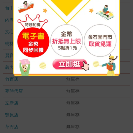
台中秀泰店
無庫存
內湖大潤發
無庫存
文心店
無庫存
樹林店
無庫存
麗寶店
無庫存
義大店
無庫存
竹百店
無庫存
夢時代店
無庫存
左新店
無庫存
豐原店
無庫存
草衙店
無庫存