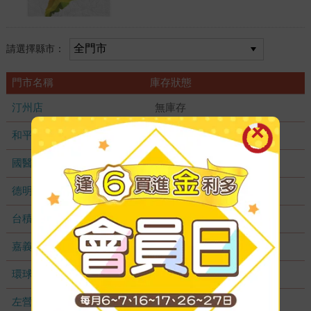
請選擇縣市：
門市名稱
庫存狀態
汀州店
無庫存
和平店
無庫存
國醫加盟店
無庫存
德明加盟店
無庫存
台積店
無庫存
嘉義耐斯店
無庫存
環球店
無庫存
左營店
無庫存