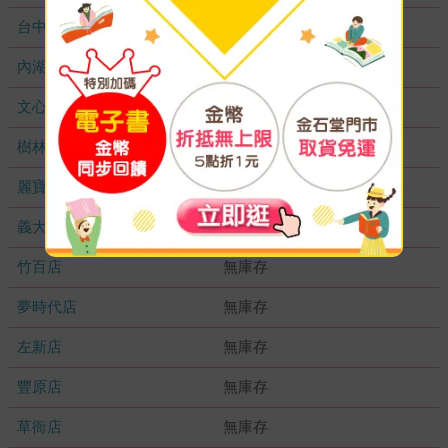
台中秀泰店
無庫存
內湖大潤發
無庫存
文心店
無庫存
樹林店
無庫存
麗寶店
無庫存
義大店
無庫存
竹百店
無庫存
夢時代店
無庫存
左新店
無庫存
豐原店
無庫存
草衙店
無庫存