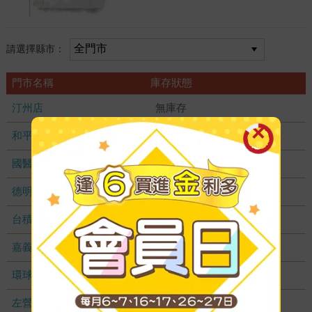
請選擇縣市：
門市名稱
庫存狀態
汀州店
無庫存
和平店
無庫存
國醫加盟店
無庫存
德明加盟店
無庫存
台積店
無庫存
嘉義耐斯店
無庫存
環球店
無庫存
左營店
無庫存