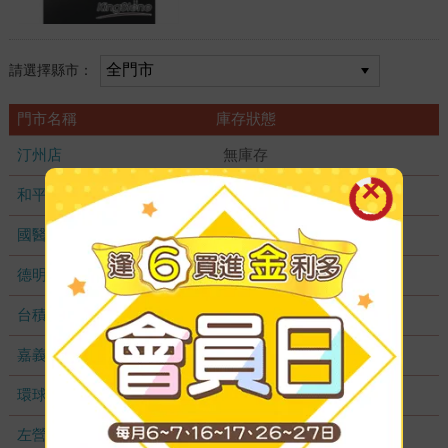
請選擇縣市：
門市名稱
庫存狀態
汀州店
無庫存
和平店
無庫存
國醫加盟店
無庫存
德明加盟店
無庫存
台積店
無庫存
嘉義耐斯店
無庫存
環球店
無庫存
左營店
無庫存