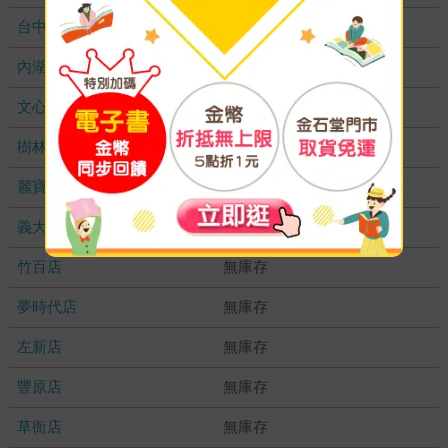
台中秀泰店
無庫存
內湖大潤發
無庫存
文心店
無庫存
樹林店
無庫存
麗寶店
無庫存
義大店
無庫存
竹百店
無庫存
夢時代店
無庫存
左新店
無庫存
豐原店
無庫存
草衙店
無庫存