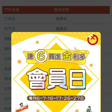
門市名稱
庫存狀態
汀州店
無庫存
和平店
無庫存
國醫加盟店
無庫存
德明加盟店
無庫存
台積店
無庫存
嘉義耐斯店
無庫存
環球店
無庫存
左營店
無庫存
台中秀泰店
無庫存
內湖大潤發
無庫存