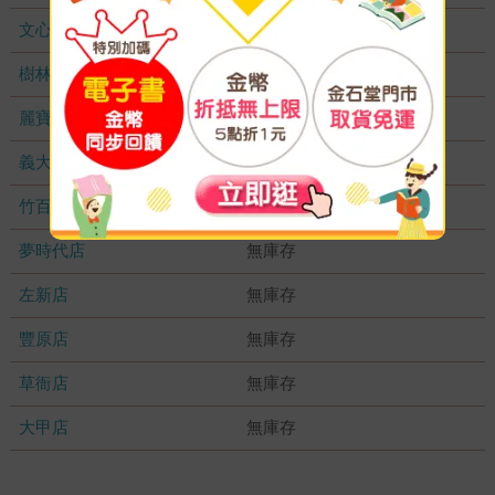
文心店
無庫存
樹林店
無庫存
麗寶店
無庫存
義大店
無庫存
竹百店
無庫存
夢時代店
無庫存
左新店
無庫存
豐原店
無庫存
草衙店
無庫存
大甲店
無庫存