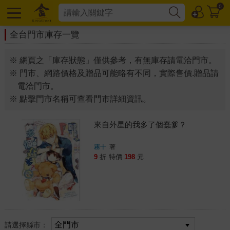
0
全台門市庫存一覽
※ 網頁之「庫存狀態」僅供參考，有無庫存請電洽門市。
※ 門市、網路價格及贈品可能略有不同，實際售價.贈品請
電洽門市。
※ 點擊門市名稱可查看門市詳細資訊。
來自外星的我多了個蠢爹？
霧十
著
9
折
特價
198
元
請選擇縣市：