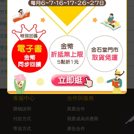
竹百店
無庫存
夢時代店
無庫存
左新店
無庫存
豐原店
無庫存
草衙店
無庫存
大甲店
無庫存
客服中心
合作與服務
購物說明
異業合作
付款方式
我要成為供應商
寄送方式
廣告合作