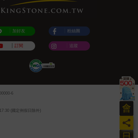
加好友
粉絲團
訂閱
追蹤
000-6
會
~17:30 (國定例假日除外)
員
日