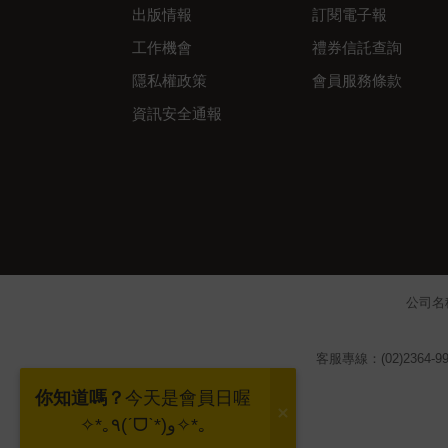
出版情報
訂閱電子報
工作機會
禮券信託查詢
隱私權政策
會員服務條款
資訊安全通報
公司名
客服專線：(02)2364-99
你知道嗎？
今天是會員日喔
✧*｡٩(ˊᗜˋ*)و✧*｡