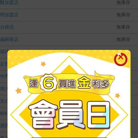
國醫加盟店
無庫存
德明加盟店
無庫存
台積店
無庫存
嘉義耐斯店
無庫存
環球店
無庫存
左營店
無庫存
台中秀泰店
無庫存
內湖大潤發
無庫存
文心店
無庫存
樹林店
無庫存
麗寶店
無庫存
義大店
無庫存