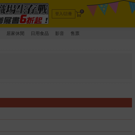
0
登入/註冊
電
居家休閒
日用食品
影音
售票