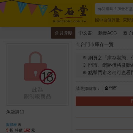
國中自修評量
東野
唯紅花綻放
奧德賽
會員獎勵
中文書
動漫ACG
親子
全台門市庫存一覽
※ 網頁之「庫存狀態」
※ 門市、網路價格及贈
※ 點擊門市名稱可查看
請選擇縣市：
魚龍舞11
默默猴
著
9
折
特價
162
元