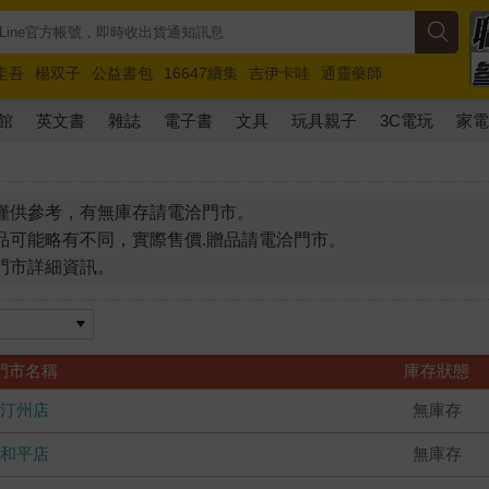
圭吾
楊双子
公益書包
16647續集
吉伊卡哇
通靈藥師
路邊攤新作
馬斯克
玩具總動員5
超慢跑
館
英文書
雜誌
電子書
文具
玩具親子
3C電玩
家
僅供參考，有無庫存請電洽門市。
品可能略有不同，實際售價.贈品請電洽門市。
門市詳細資訊。
門市名稱
庫存狀態
汀州店
無庫存
和平店
無庫存