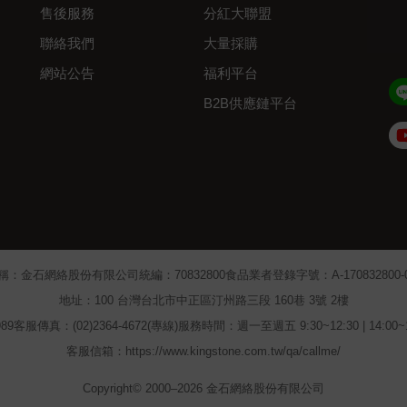
售後服務
分紅大聯盟
聯絡我們
大量採購
網站公告
福利平台
B2B供應鏈平台
Admin
稱：金石網絡股份有限公司
統編：70832800
食品業者登錄字號：A-170832800-00
地址：100 台灣台北市中正區汀州路三段 160巷 3號 2樓
89
客服傳真：(02)2364-4672(專線)
服務時間：週一至週五 9:30~12:30 | 14:00
客服信箱：https://www.kingstone.com.tw/qa/callme/
Copyright© 2000–2026 金石網絡股份有限公司