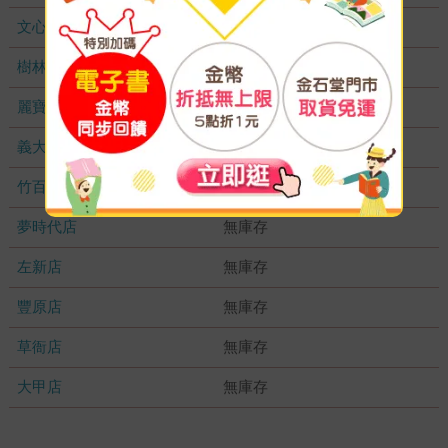
文心店
無庫存
樹林店
無庫存
麗寶店
無庫存
義大店
無庫存
竹百店
無庫存
夢時代店
無庫存
左新店
無庫存
豐原店
無庫存
草衙店
無庫存
大甲店
無庫存