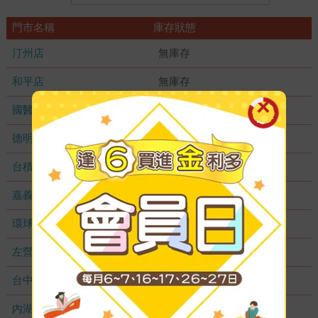
門市名稱
庫存狀態
汀州店
無庫存
和平店
無庫存
國醫加盟店
無庫存
德明加盟店
無庫存
台積店
無庫存
嘉義耐斯店
無庫存
環球店
無庫存
左營店
無庫存
台中秀泰店
無庫存
內湖大潤發
無庫存