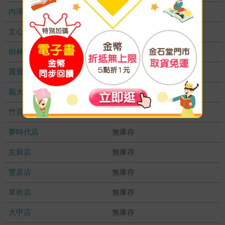
內湖大潤發
無庫存
文心店
無庫存
樹林店
無庫存
麗寶店
無庫存
義大店
無庫存
竹百店
無庫存
夢時代店
無庫存
左新店
無庫存
豐原店
無庫存
草衙店
無庫存
大甲店
無庫存