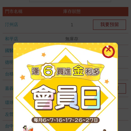
門市名稱
庫存狀態
汀州店
我要預留
1
和平店
無庫存
國醫加盟店
無庫存
德明加盟店
無庫存
台積店
無庫存
嘉義耐斯店
我要預留
1
環球店
無庫存
左營店
無庫存
台中秀泰店
無庫存