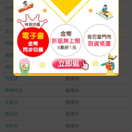
台中秀泰店
無庫存
內湖大潤發
無庫存
文心店
無庫存
樹林店
無庫存
麗寶店
無庫存
義大店
無庫存
竹百店
無庫存
夢時代店
無庫存
左新店
無庫存
豐原店
無庫存
草衙店
無庫存