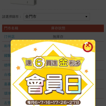
請選擇縣市：
門市名稱
庫存狀態
汀州店
無庫存
和平店
無庫存
國醫加盟店
無庫存
德明加盟店
無庫存
台積店
無庫存
嘉義耐斯店
無庫存
環球店
無庫存
左營店
無庫存