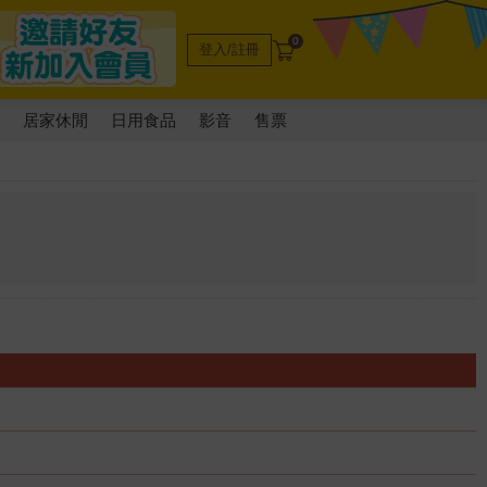
0
登入/註冊
電
居家休閒
日用食品
影音
售票