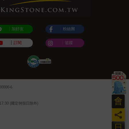
加好友
粉絲團
訂閱
追蹤
000-6
會
~17:30 (國定例假日除外)
員
日