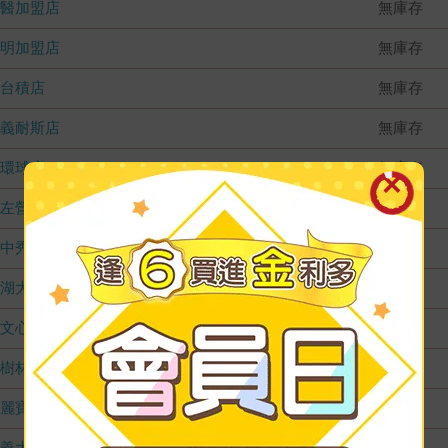
國醫加盟店
無庫存
德明加盟店
無庫存
台積店
無庫存
嘉義耐斯店
無庫存
環球店
無庫存
左營店
無庫存
台中秀泰店
無庫存
內湖大潤發
無庫存
文心店
無庫存
樹林店
無庫存
麗寶店
無庫存
義大店
無庫存