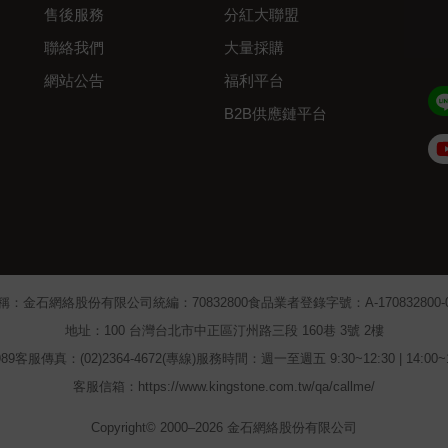
售後服務
分紅大聯盟
聯絡我們
大量採購
網站公告
福利平台
B2B供應鏈平台
Admin
稱：金石網絡股份有限公司
統編：70832800
食品業者登錄字號：A-170832800-00
地址：100 台灣台北市中正區汀州路三段 160巷 3號 2樓
89
客服傳真：(02)2364-4672(專線)
服務時間：週一至週五 9:30~12:30 | 14:00
客服信箱：https://www.kingstone.com.tw/qa/callme/
Copyright© 2000–2026 金石網絡股份有限公司