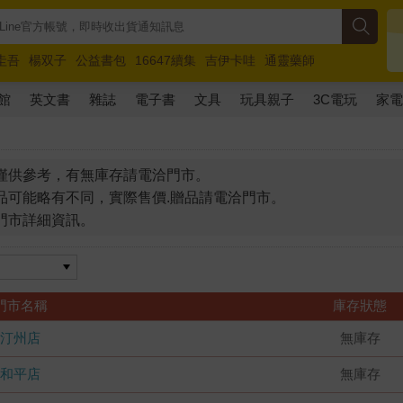
圭吾
楊双子
公益書包
16647續集
吉伊卡哇
通靈藥師
路邊攤新作
馬斯克
玩具總動員5
超慢跑
館
英文書
雜誌
電子書
文具
玩具親子
3C電玩
家
僅供參考，有無庫存請電洽門市。
品可能略有不同，實際售價.贈品請電洽門市。
門市詳細資訊。
門市名稱
庫存狀態
汀州店
無庫存
和平店
無庫存