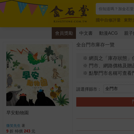
國中自修評量
東野
唯紅花綻放
奧德賽
會員獎勵
中文書
動漫ACG
親子
全台門市庫存一覽
※ 網頁之「庫存狀態」
※ 門市、網路價格及贈
※ 點擊門市名稱可查看
請選擇縣市：
早安動物園
微笑先生
著
9
折
特價
243
元