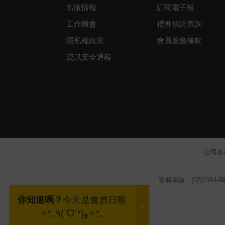
出版情報
訂閱電子報
工作機會
禮券信託查詢
隱私權政策
會員服務條款
資訊安全通報
公司名
客服專線：(02)2364-99
你知道嗎？
今天是會員日喔
✧*｡٩(ˊᗜˋ*)و✧*｡