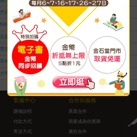
竹百店
無庫存
夢時代店
無庫存
左新店
無庫存
豐原店
無庫存
草衙店
無庫存
大甲店
無庫存
客服中心
合作與服務
購物說明
異業合作
付款方式
我要成為供應商
寄送方式
廣告合作