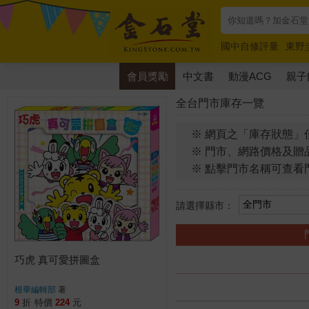
國中自修評量
東野
唯紅花綻放
奧德賽
會員獎勵
中文書
動漫ACG
親子
全台門市庫存一覽
※ 網頁之「庫存狀態」
※ 門市、網路價格及贈
※ 點擊門市名稱可查看
請選擇縣市：
巧虎 真可愛拼圖盒
根華編輯部
著
9
折
特價
224
元