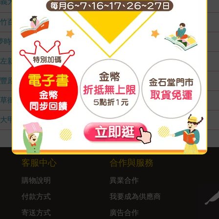
義大店
1
竹百店
無庫存
夢時代店
無庫存
左新店
無庫存
豐原店
無庫存
草衙店
無庫存
大甲店
無庫存
客服中心
合作與服務
購物說明
異業合作
付款方式
我要成為供應商
寄送方式
廣告合作