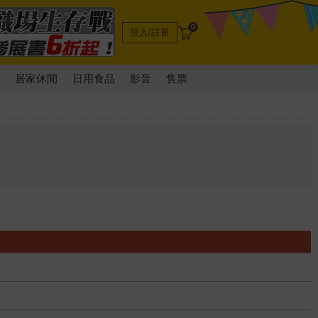
0
登入/註冊
電
居家休閒
日用食品
影音
售票