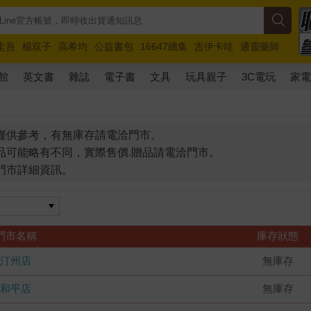
圭吾
楊双子
高希均
公益書包
16647續集
吉伊卡哇
通靈藥師
路邊攤新作
馬斯克
玩具總動員5
超慢跑
館
英文書
雜誌
電子書
文具
玩具親子
3C電玩
家
僅供參考，有無庫存請電洽門市。
品可能略有不同，實際售價.贈品請電洽門市。
門市詳細資訊。
門市名稱
庫存狀態
汀州店
無庫存
和平店
無庫存