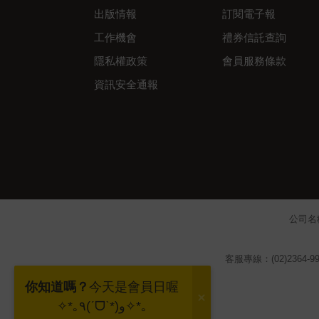
出版情報
訂閱電子報
工作機會
禮券信託查詢
隱私權政策
會員服務條款
資訊安全通報
公司名
客服專線：(02)2364-99
你知道嗎？
今天是會員日喔
✧*｡٩(ˊᗜˋ*)و✧*｡