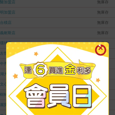
國醫加盟店
無庫存
德明加盟店
無庫存
台積店
無庫存
嘉義耐斯店
無庫存
環球店
無庫存
左營店
無庫存
台中秀泰店
無庫存
內湖大潤發
無庫存
文心店
無庫存
樹林店
無庫存
麗寶店
無庫存