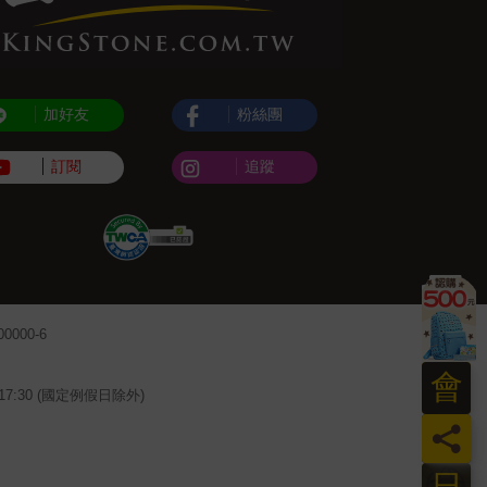
加好友
粉絲團
訂閱
追蹤
000-6
會
~17:30 (國定例假日除外)
員
日