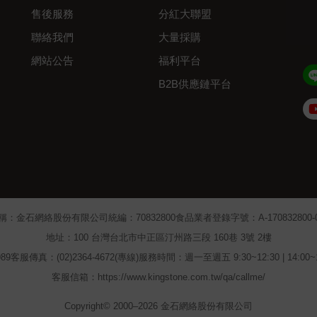
售後服務
分紅大聯盟
聯絡我們
大量採購
網站公告
福利平台
B2B供應鏈平台
Admin
稱：金石網絡股份有限公司
統編：70832800
食品業者登錄字號：A-170832800-00
地址：100 台灣台北市中正區汀州路三段 160巷 3號 2樓
89
客服傳真：(02)2364-4672(專線)
服務時間：週一至週五 9:30~12:30 | 14:00
客服信箱：https://www.kingstone.com.tw/qa/callme/
Copyright© 2000–2026 金石網絡股份有限公司