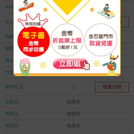
內湖大潤發
無庫存
文心店
我要預留
1
樹林店
無庫存
麗寶店
無庫存
義大店
無庫存
竹百店
無庫存
夢時代店
我要預留
1
左新店
無庫存
豐原店
無庫存
草衙店
無庫存