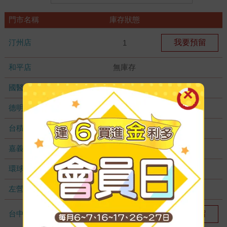
門市名稱
庫存狀態
汀州店
我要預留
1
和平店
無庫存
國醫加盟店
無庫存
德明加盟店
無庫存
台積店
無庫存
嘉義耐斯店
無庫存
環球店
無庫存
左營店
無庫存
台中秀泰店
我要預留
1