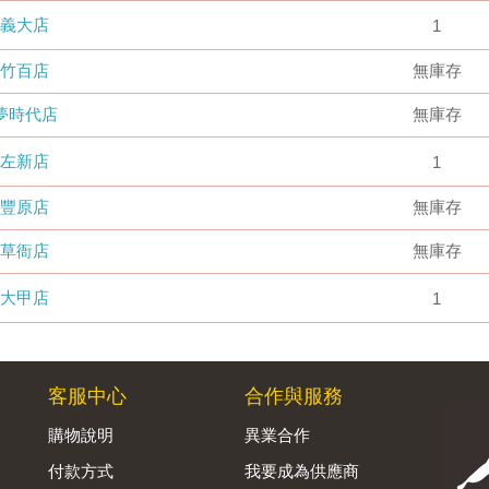
義大店
1
竹百店
無庫存
夢時代店
無庫存
左新店
1
豐原店
無庫存
草衙店
無庫存
大甲店
1
客服中心
合作與服務
購物說明
異業合作
付款方式
我要成為供應商