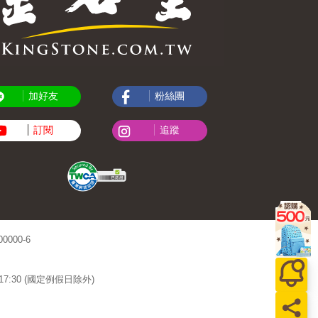
加好友
粉絲團
訂閱
追蹤
000-6
~17:30 (國定例假日除外)