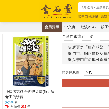
國中自修評量
東野
唯紅花綻放
奧德賽
會員獎勵
中文書
動漫ACG
親子
全台門市庫存一覽
※ 網頁之「庫存狀態」
※ 門市、網路價格及贈
※ 點擊門市名稱可查看
請選擇縣市：
神探邁克狐 千面怪盜篇(5)：法
老王的珍寶
多多羅
著
79
折
特價
237
元