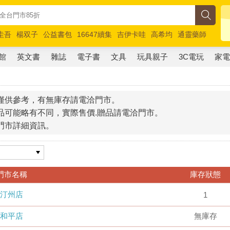
圭吾
楊双子
公益書包
16647續集
吉伊卡哇
高希均
通靈藥師
路邊攤新作
馬斯克
玩具總動員5
超慢跑
館
英文書
雜誌
電子書
文具
玩具親子
3C電玩
家
僅供參考，有無庫存請電洽門市。
品可能略有不同，實際售價.贈品請電洽門市。
門市詳細資訊。
門市名稱
庫存狀態
汀州店
1
和平店
無庫存