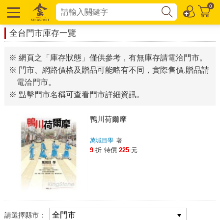
0
全台門市庫存一覽
※ 網頁之「庫存狀態」僅供參考，有無庫存請電洽門市。
※ 門市、網路價格及贈品可能略有不同，實際售價.贈品請
電洽門市。
※ 點擊門市名稱可查看門市詳細資訊。
鴨川荷爾摩
萬城目學
著
9
折
特價
225
元
請選擇縣市：