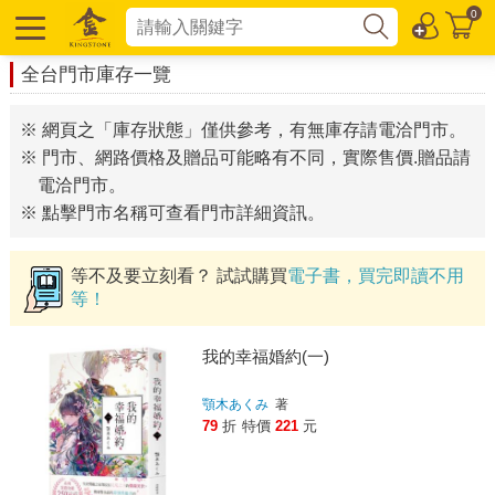
0
全台門市庫存一覽
※ 網頁之「庫存狀態」僅供參考，有無庫存請電洽門市。
※ 門市、網路價格及贈品可能略有不同，實際售價.贈品請
電洽門市。
※ 點擊門市名稱可查看門市詳細資訊。
等不及要立刻看？ 試試購買
電子書，買完即讀不用
等！
我的幸福婚約(一)
顎木あくみ
著
79
折
特價
221
元