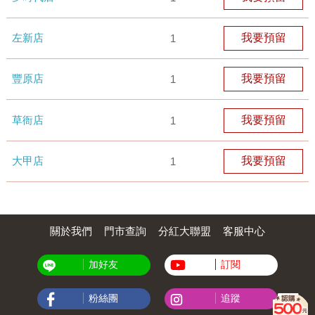
左新店
我要預留
1
豐原店
我要預留
1
草衙店
我要預留
1
大甲店
我要預留
1
關於我們
門市查詢
分紅大聯盟
客服中心
加好友
訂閱
粉絲團
追蹤