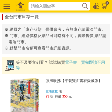
0
全台門市庫存一覽
※ 網頁之「庫存狀態」僅供參考，有無庫存請電洽門市。
※ 門市、網路價格及贈品可能略有不同，實際售價.贈品請
電洽門市。
※ 點擊門市名稱可查看門市詳細資訊。
等不及要立刻看？ 試試購買
電子書，買完即讀不用
等！
強風吹拂【平裝雙面書衣愛藏版】
三浦紫苑
著
79
折
特價
355
元