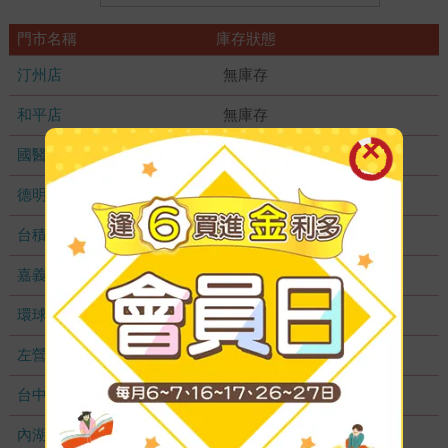
門市名稱
庫存狀態
汀州店
無庫存
和平店
無庫存
國醫加盟店
無庫存
德明加盟店
無庫存
台積店
無庫存
嘉義耐斯店
無庫存
環球店
無庫存
左營店
無庫存
台中秀泰店
無庫存
內湖大潤發
無庫存