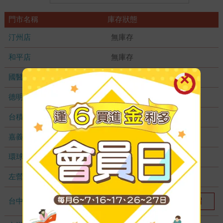
門市名稱
庫存狀態
汀州店
無庫存
和平店
無庫存
國醫加盟店
無庫存
德明加盟店
無庫存
台積店
無庫存
嘉義耐斯店
無庫存
環球店
無庫存
左營店
無庫存
台中秀泰店
我要預留
1