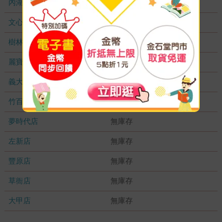
內湖大潤發
無庫存
文心店
無庫存
樹林店
無庫存
麗寶店
無庫存
義大店
無庫存
竹百店
無庫存
夢時代店
無庫存
左新店
無庫存
豐原店
無庫存
草衙店
無庫存
大甲店
無庫存