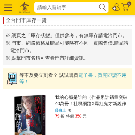
0
全台門市庫存一覽
※ 網頁之「庫存狀態」僅供參考，有無庫存請電洽門市。
※ 門市、網路價格及贈品可能略有不同，實際售價.贈品請
電洽門市。
※ 點擊門市名稱可查看門市詳細資訊。
等不及要立刻看？ 試試購買
電子書，買完即讀不用
等！
我的心臟是誰的（作品累計銷量突破
40萬冊！社群網路X爆紅鬼才新銳作
家，藤白圭最新長篇作——校園驚悚
藤白圭
著
×心理懸疑×集體夢魘）
79
折
特價
356
元