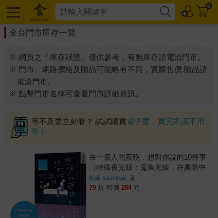
0
全台門市庫存一覽
※ 網頁之「庫存狀態」僅供參考，有無庫存請電洽門市。
※ 門市、網路價格及贈品可能略有不同，實際售價.贈品請
電洽門市。
※ 點擊門市名稱可查看門市詳細資訊。
等不及要立刻看？ 試試購買
電子書，買完即讀不用
等！
在一個人的夜晚，想對你說的10件事
（特殊夜光版：蒐集光線，在黑暗中
就會發光）
柏井 Kashiwai
著
79
折
特價
284
元