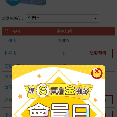
請選擇縣市：
門市名稱
庫存狀態
汀州店
無庫存
和平店
我要預留
2
國醫加盟店
無庫存
德明加盟店
無庫存
台積店
無庫存
嘉義耐斯店
我要預留
2
環球店
我要預留
1