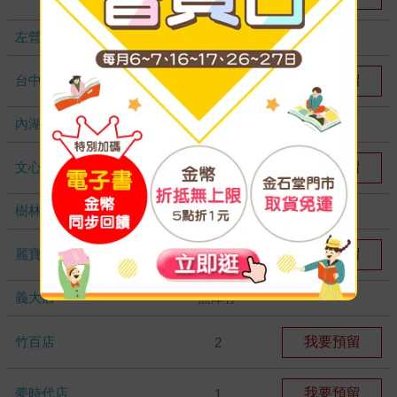
左營店
無庫存
台中秀泰店
我要預留
1
內湖大潤發
無庫存
文心店
我要預留
2
樹林店
無庫存
麗寶店
我要預留
1
義大店
無庫存
竹百店
我要預留
2
夢時代店
我要預留
1