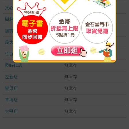
文心店
無庫存
樹林店
無庫存
麗寶店
無庫存
義大店
無庫存
竹百店
無庫存
夢時代店
無庫存
左新店
無庫存
豐原店
無庫存
草衙店
無庫存
大甲店
無庫存