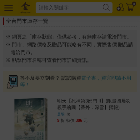
0
全台門市庫存一覽
※ 網頁之「庫存狀態」僅供參考，有無庫存請電洽門市。
※ 門市、網路價格及贈品可能略有不同，實際售價.贈品請
電洽門市。
※ 點擊門市名稱可查看門市詳細資訊。
等不及要立刻看？ 試試購買
電子書，買完即讀不用
等！
明天【死神第3部門 II】(限量贈晨羽
親手繪圖【番外．深雪】摺報)
晨羽
著
9
折
特價
306
元