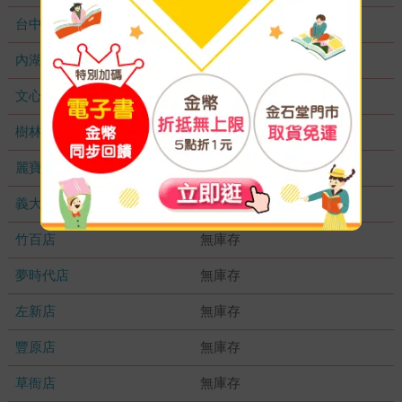
台中秀泰店
無庫存
內湖大潤發
無庫存
文心店
無庫存
樹林店
無庫存
麗寶店
無庫存
義大店
無庫存
竹百店
無庫存
夢時代店
無庫存
左新店
無庫存
豐原店
無庫存
草衙店
無庫存