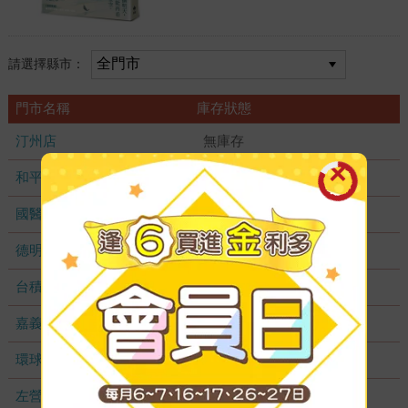
請選擇縣市：
門市名稱
庫存狀態
汀州店
無庫存
和平店
無庫存
國醫加盟店
無庫存
德明加盟店
無庫存
台積店
無庫存
嘉義耐斯店
無庫存
環球店
無庫存
左營店
無庫存