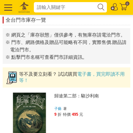
0
全台門市庫存一覽
※ 網頁之「庫存狀態」僅供參考，有無庫存請電洽門市。
※ 門市、網路價格及贈品可能略有不同，實際售價.贈品請
電洽門市。
※ 點擊門市名稱可查看門市詳細資訊。
等不及要立刻看？ 試試購買
電子書，買完即讀不用
等！
歸途第二部：駱沙利南
子藝
著
9
折
特價
495
元