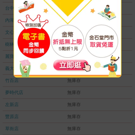
台中秀泰店
無庫存
內湖大潤發
無庫存
文心店
無庫存
樹林店
無庫存
麗寶店
無庫存
義大店
無庫存
竹百店
無庫存
夢時代店
無庫存
左新店
無庫存
豐原店
無庫存
草衙店
無庫存