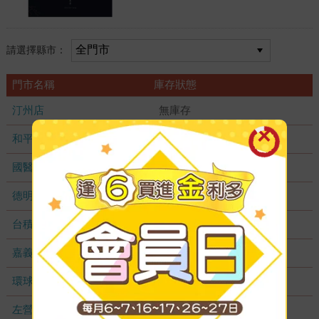
請選擇縣市：
門市名稱
庫存狀態
汀州店
無庫存
和平店
無庫存
國醫加盟店
無庫存
德明加盟店
無庫存
台積店
無庫存
嘉義耐斯店
無庫存
環球店
無庫存
左營店
無庫存