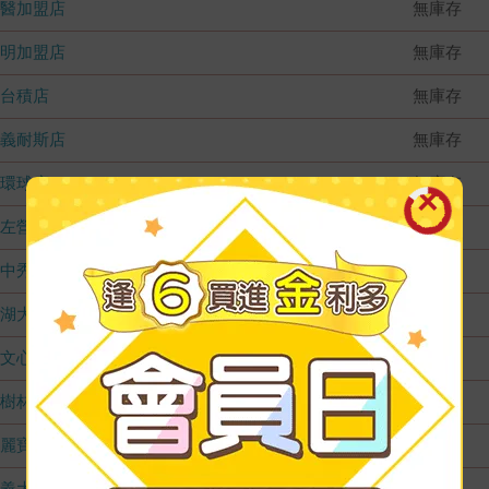
國醫加盟店
無庫存
德明加盟店
無庫存
台積店
無庫存
嘉義耐斯店
無庫存
環球店
無庫存
左營店
無庫存
台中秀泰店
無庫存
內湖大潤發
無庫存
文心店
無庫存
樹林店
無庫存
麗寶店
無庫存
義大店
無庫存