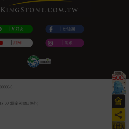
加好友
粉絲團
訂閱
追蹤
000-6
會
~17:30 (國定例假日除外)
員
日