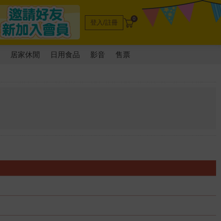
0
登入/註冊
電
居家休閒
日用食品
影音
售票