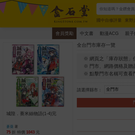
國中自修評量
東野
唯紅花綻放
奧德賽
會員獎勵
中文書
動漫ACG
親子
全台門市庫存一覽
※ 網頁之「庫存狀態」
※ 門市、網路價格及贈
※ 點擊門市名稱可查看
請選擇縣市：
城隍．賽米絲物語(1-4)完
蒼葵
著
75
折
特價
1043
元