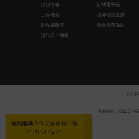
出版情報
訂閱電子報
工作機會
禮券信託查詢
隱私權政策
會員服務條款
資訊安全通報
公司名
客服專線：(02)2364-99
你知道嗎？
今天是會員日喔
✧*｡٩(ˊᗜˋ*)و✧*｡