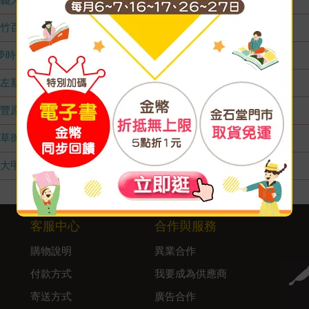
竹百店
無庫存
夢時代店
無庫存
左新店
無庫存
豐原店
無庫存
草衙店
無庫存
大甲店
無庫存
客服中心
合作與服務
購物說明
異業合作
付款方式
我要成為供應商
寄送方式
廣告合作