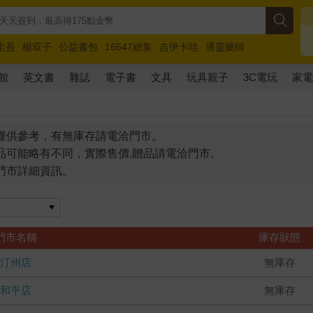
圭吾
楊双子
公益書包
16647續集
吉伊卡哇
通靈藥師
路邊攤新作
馬斯克
玩具總動員5
超慢跑
館
英文書
雜誌
電子書
文具
玩具親子
3C電玩
家
僅供參考，有無庫存請電洽門市。
品可能略有不同，實際售價.贈品請電洽門市。
門市詳細資訊。
門市名稱
庫存狀態
汀州店
無庫存
和平店
無庫存