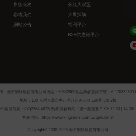
售後服務
分紅大聯盟
聯絡我們
大量採購
網站公告
福利平台
B2B供應鏈平台
Admin
稱：金石網絡股份有限公司
統編：70832800
食品業者登錄字號：A-170832800-00
地址：100 台灣台北市中正區汀州路三段 160巷 3號 2樓
89
客服傳真：(02)2364-4672(專線)
服務時間：週一至週五 9:30~12:30 | 14:00
客服信箱：https://www.kingstone.com.tw/qa/callme/
Copyright© 2000–2026 金石網絡股份有限公司