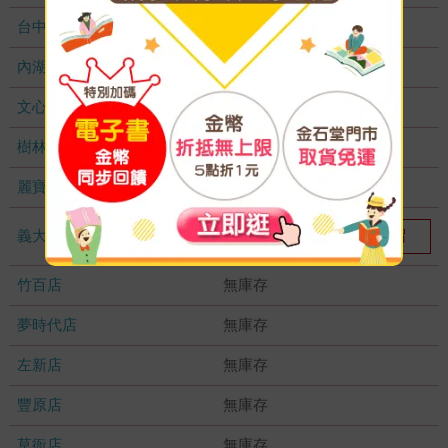
台中秀泰店
無庫存
內湖大潤發
無庫存
文心店
無庫存
樹林店
無庫存
麗寶店
無庫存
義大店
我要預留
1
竹百店
無庫存
夢時代店
無庫存
左新店
無庫存
豐原店
無庫存
草衙店
無庫存