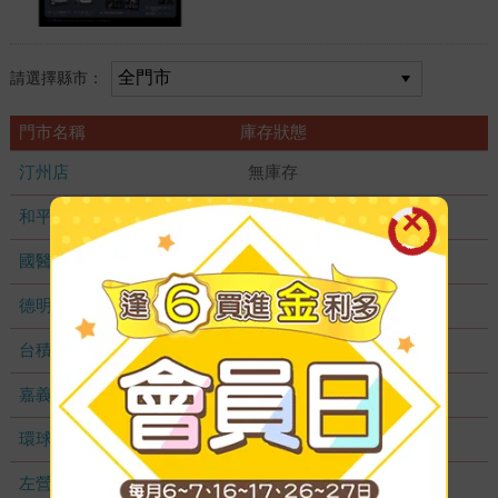
請選擇縣市：
門市名稱
庫存狀態
汀州店
無庫存
和平店
無庫存
國醫加盟店
無庫存
德明加盟店
無庫存
台積店
無庫存
嘉義耐斯店
無庫存
環球店
無庫存
左營店
無庫存