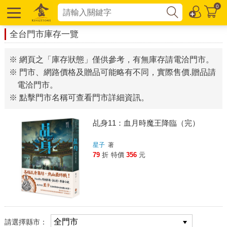
0
全台門市庫存一覽
※ 網頁之「庫存狀態」僅供參考，有無庫存請電洽門市。
※ 門市、網路價格及贈品可能略有不同，實際售價.贈品請
電洽門市。
※ 點擊門市名稱可查看門市詳細資訊。
乩身11：血月時魔王降臨（完）
星子
著
79
折
特價
356
元
請選擇縣市：