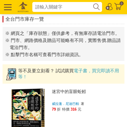
0
全台門市庫存一覽
※ 網頁之「庫存狀態」僅供參考，有無庫存請電洽門市。
※ 門市、網路價格及贈品可能略有不同，實際售價.贈品請
電洽門市。
※ 點擊門市名稱可查看門市詳細資訊。
等不及要立刻看？ 試試購買
電子書，買完即讀不用
等！
迷宮中的盲眼蚯蚓
威拉蓬．尼迪巴帕
著
79
折
特價
316
元