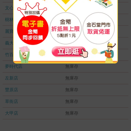
文心店
無庫存
樹林店
無庫存
麗寶店
無庫存
義大店
無庫存
竹百店
無庫存
夢時代店
無庫存
左新店
無庫存
豐原店
無庫存
草衙店
無庫存
大甲店
無庫存