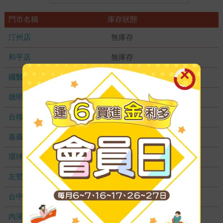
門市名稱
庫存狀態
汀州店
無庫存
和平店
無庫存
國醫加盟店
無庫存
德明加盟店
無庫存
台積店
無庫存
嘉義耐斯店
無庫存
環球店
無庫存
左營店
無庫存
台中秀泰店
無庫存
內湖大潤發
無庫存