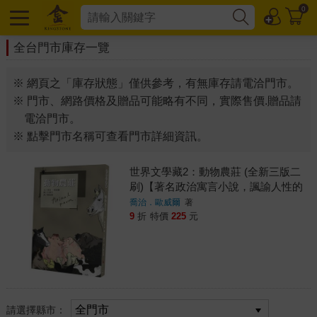
0
全台門市庫存一覽
※ 網頁之「庫存狀態」僅供參考，有無庫存請電洽門市。
※ 門市、網路價格及贈品可能略有不同，實際售價.贈品請
電洽門市。
※ 點擊門市名稱可查看門市詳細資訊。
世界文學藏2：動物農莊 (全新三版二
刷)【著名政治寓言小說，諷諭人性的
貪婪醜陋】
喬治．歐威爾
著
9
折
特價
225
元
請選擇縣市：