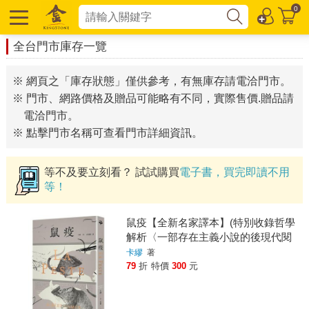
0
全台門市庫存一覽
※ 網頁之「庫存狀態」僅供參考，有無庫存請電洽門市。
※ 門市、網路價格及贈品可能略有不同，實際售價.贈品請
電洽門市。
※ 點擊門市名稱可查看門市詳細資訊。
等不及要立刻看？ 試試購買
電子書，買完即讀不用
等！
鼠疫【全新名家譯本】(特別收錄哲學
解析〈一部存在主義小說的後現代閱
讀〉)
卡繆
著
79
折
特價
300
元