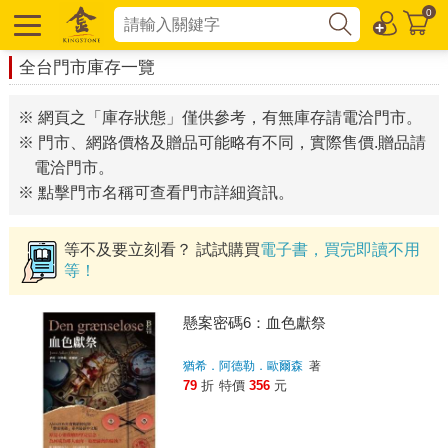
0
全台門市庫存一覽
※ 網頁之「庫存狀態」僅供參考，有無庫存請電洽門市。
※ 門市、網路價格及贈品可能略有不同，實際售價.贈品請
電洽門市。
※ 點擊門市名稱可查看門市詳細資訊。
等不及要立刻看？ 試試購買
電子書，買完即讀不用
等！
懸案密碼6：血色獻祭
猶希．阿德勒．歐爾森
著
79
折
特價
356
元